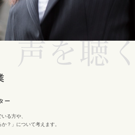
業
ター
でいる方や、
るか？」について考えます。