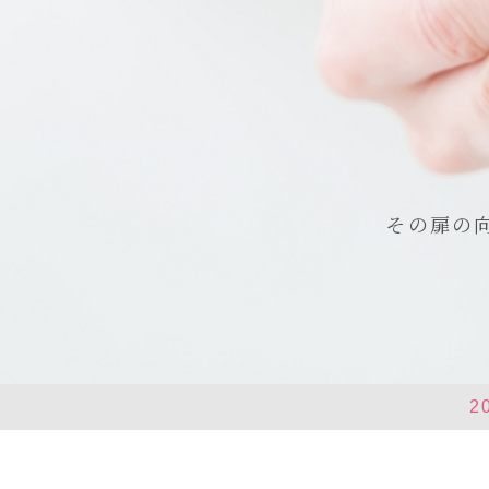
その扉の
2